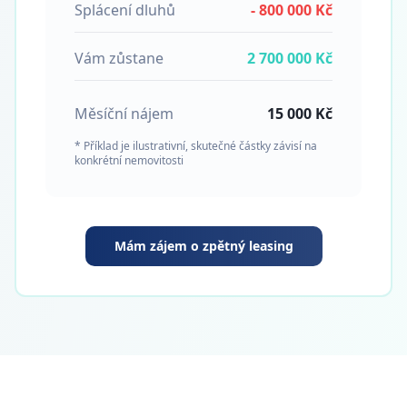
Splácení dluhů
- 800 000 Kč
Vám zůstane
2 700 000 Kč
Měsíční nájem
15 000 Kč
* Příklad je ilustrativní, skutečné částky závisí na
konkrétní nemovitosti
Mám zájem o zpětný leasing