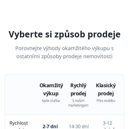
Vyberte si způsob prodeje
Porovnejte výhody okamžitého výkupu s
ostatními způsoby prodeje nemovitosti
Okamžitý
Rychlý
Klasický
výkup
prodej
prodej
Naše služba
S našim
Přes realitku
marketingem
Rychlost
3-12
2-7 dní
14-30 dní