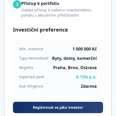
Přístup k portfoliu
3
Získáte přístup k našemu investorskému
portálu s aktuálními příležitostmi
Investiční preference
1 000 000 Kč
Min. investice
Byty, domy, komerční
Typy nemovitostí
Praha, Brno, Ostrava
Regiony
8-15% p.a.
Expected yield
Zdarma
Due diligence
Registrovat se jako investor