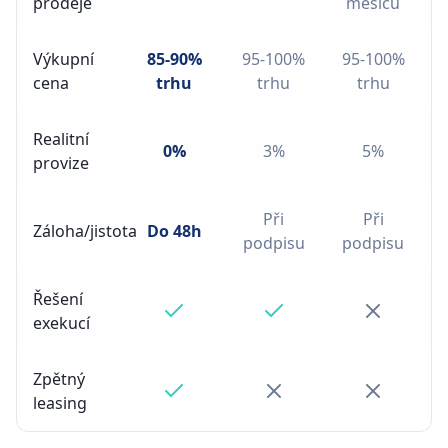
prodeje
měsíců
Výkupní
85-90%
95-100%
95-100%
cena
trhu
trhu
trhu
Realitní
0%
3%
5%
provize
Při
Při
Záloha/jistota
Do 48h
podpisu
podpisu
Řešení
exekucí
Zpětný
leasing