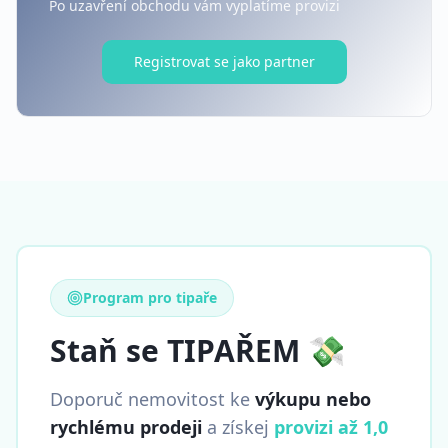
Po uzavření obchodu vám vyplatíme provizi
Registrovat se jako partner
Program pro tipaře
Staň se TIPAŘEM 💸
Doporuč nemovitost ke
výkupu nebo
rychlému prodeji
a získej
provizi až 1,0